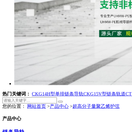
热门关键词：
CKG14H型单排链条导轨
CKG15V型链条轨道
C
您的位置：
网站首页
>
产品中心
>
超高分子量聚乙烯护弦
产品中心