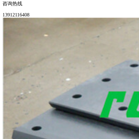
咨询热线
13912116408