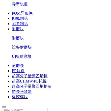
异型轨道
POM异形件
四氟制品
尼龙制品
耐磨块
耐磨块
设备耐磨块
UPE耐磨块
耐磨条
PE轨道
超高分子量聚乙烯棒
超高UHMW-PE托辊
超高分子量聚乙烯护弦
链条张紧器
橡胶模块