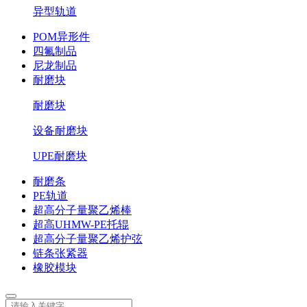
异型轨道
POM异形件
四氟制品
尼龙制品
耐磨块
耐磨块
设备耐磨块
UPE耐磨块
耐磨条
PE轨道
超高分子量聚乙烯棒
超高UHMW-PE托辊
超高分子量聚乙烯护弦
链条张紧器
橡胶模块