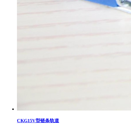
CKG15V型链条轨道