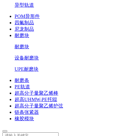
异型轨道
POM异形件
四氟制品
尼龙制品
耐磨块
耐磨块
设备耐磨块
UPE耐磨块
耐磨条
PE轨道
超高分子量聚乙烯棒
超高UHMW-PE托辊
超高分子量聚乙烯护弦
链条张紧器
橡胶模块