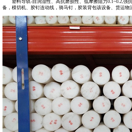
塑料导轨-自润湿性、高抗磨损性、低摩擦阻力0.1~0.2
备，模切机、胶钉连动线，骑马钉，胶装背包该设备、货运物